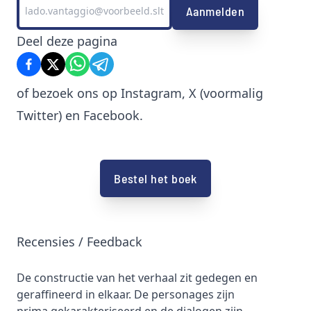
Deel deze pagina
of bezoek ons op
Instagram
,
X (voormalig
Twitter)
en
Facebook
.
Bestel het boek
Recensies / Feedback
en
Al met al ben ik dus zeker verrast met dit boek
Boeiende
en is het voor een debuut heel goed
Frans Ve