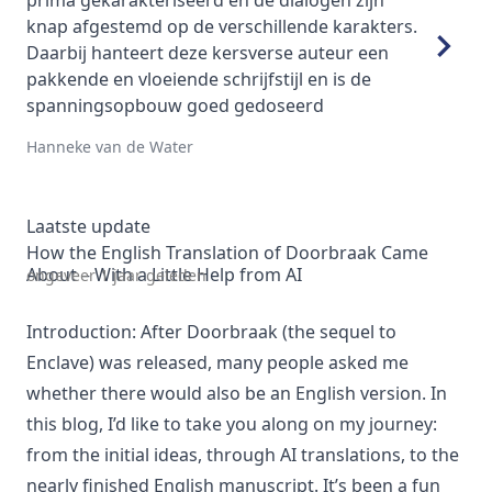
geschreven. Een boek dat je laat nadenken
rs.
over jezelf, de maatschappij en de politiek van
het moment. Het boek is echt de moeite waard.
Xanne Smid
Laatste update
How the English Translation of Doorbraak Came
About – With a Little Help from AI
ongeveer 1 jaar geleden
Introduction: After Doorbraak (the sequel to
Enclave) was released, many people asked me
whether there would also be an English version. In
this blog, I’d like to take you along on my journey:
from the initial ideas, through AI translations, to the
nearly finished English manuscript. It’s been a fun