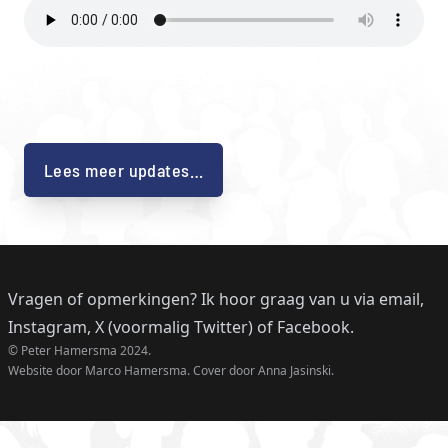
Lees meer updates…
Vragen of opmerkingen? Ik hoor graag van u
via email
,
Instagram
,
X (voormalig Twitter)
of
Facebook
.
© Peter Hamersma 2024.
Website door
Marco Hamersma
.
Cover door
Anna Jasinski
.