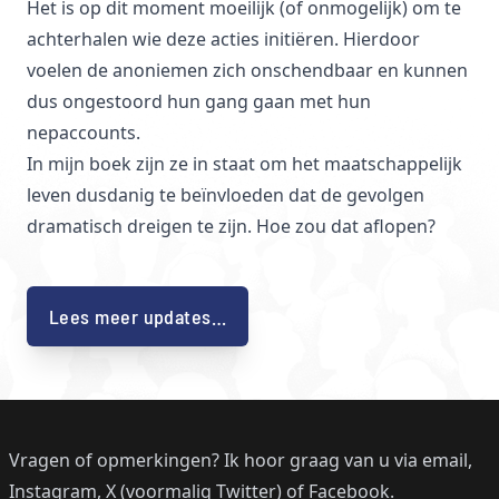
Het is op dit moment moeilijk (of onmogelijk) om te
achterhalen wie deze acties initiëren. Hierdoor
voelen de anoniemen zich onschendbaar en kunnen
dus ongestoord hun gang gaan met hun
nepaccounts.
In mijn boek zijn ze in staat om het maatschappelijk
leven dusdanig te beïnvloeden dat de gevolgen
dramatisch dreigen te zijn. Hoe zou dat aflopen?
Lees meer updates…
Vragen of opmerkingen? Ik hoor graag van u
via email
,
Instagram
,
X (voormalig Twitter)
of
Facebook
.